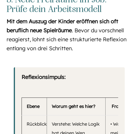
Prüfe dein Arbeitsmodell
Mit dem Auszug der Kinder eröffnen sich oft
beruflich neue Spielräume
. Bevor du vorschnell
reagierst, lohnt sich eine strukturierte Reflexion
entlang von drei Schritten.
Reflexionsimpuls:
Ebene
Worum geht es hier?
Fragen die 
Rückblick
Verstehe: Welche Logik
• War mein
hat deinen Weg
meiner Leb