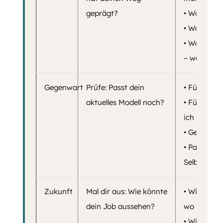
geprägt?
• Wo habe 
• Wo habe i
• Was würd
– was nich
Gegenwart
Prüfe: Passt dein
• Fühlt sic
aktuelles Modell noch?
• Fühle ich
ich mich kl
• Gestalte 
• Passt me
Selbstbild?
Zukunft
Mal dir aus: Wie könnte
• Will ich 
dein Job aussehen?
wo ich bin
• Will ich 