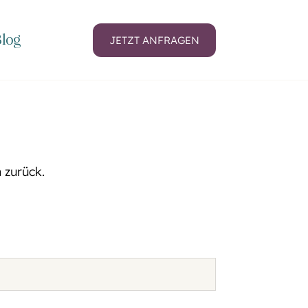
log
JETZT ANFRAGEN
 zurück.